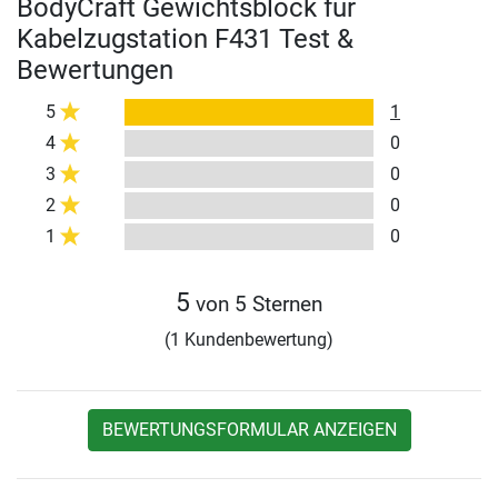
BodyCraft Gewichtsblock für
Kabelzugstation F431 Test &
Bewertungen
5
1
4
0
3
0
2
0
1
0
5
von 5 Sternen
(1 Kundenbewertung)
BEWERTUNGSFORMULAR ANZEIGEN