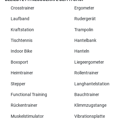
Crosstrainer
Ergometer
Laufband
Rudergerät
Kraftstation
Trampolin
Tischtennis
Hantelbank
Indoor Bike
Hanteln
Boxsport
Liegeergometer
Heimtrainer
Rollentrainer
Stepper
Langhantelstation
Functional Training
Bauchtrainer
Rückentrainer
Klimmzugstange
Muskelstimulator
Vibrationsplatte
Alle Marken