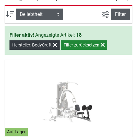
Galena und Elite mit einem Beinstrecker- bzw. einem
Beinpresse-Modul aufzurüsten. Alle BodyCraft Kraftstation
Ansicht filte
Sortierung
Filter
Erweiterungen eignen sich für ein effektives Krafttraining
zu Hause und überzeugen durch ihre Hochwertigkeit,
Filter aktiv!
Angezeigte Artikel:
18
Robustheit und Funktionalität.
Hersteller: BodyCraft
Filter zurücksetzen
Auf Lager