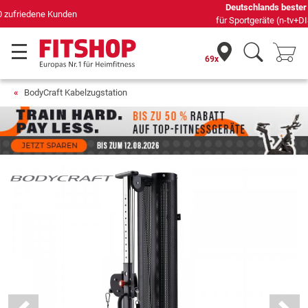
Deutschlands bester Online-Shop
für Sportgeräte (n-tv+DISQ 2016-2024)
69x
BodyCraft Kabelzugstation