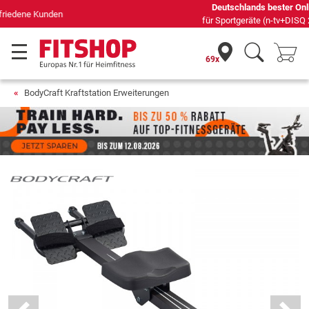
Deutschlands bester Online-Shop
für Sportgeräte (n-tv+DISQ 2016-2024)
69x
BodyCraft Kraftstation Erweiterungen