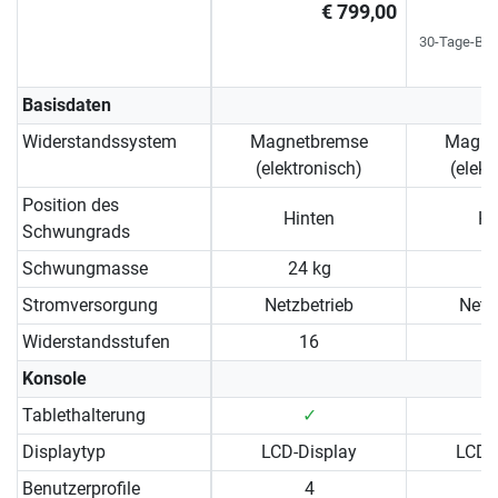
€ 799,00
Si
30-Tage-Bes
Basisdaten
Widerstandssystem
Magnetbremse
Magne
(elektronisch)
(elekt
Position des
Hinten
Hi
Schwungrads
Schwungmasse
24 kg
2
Stromversorgung
Netzbetrieb
Netz
Widerstandsstufen
16
Konsole
Tablethalterung
✓
Displaytyp
LCD-Display
LCD-
Benutzerprofile
4