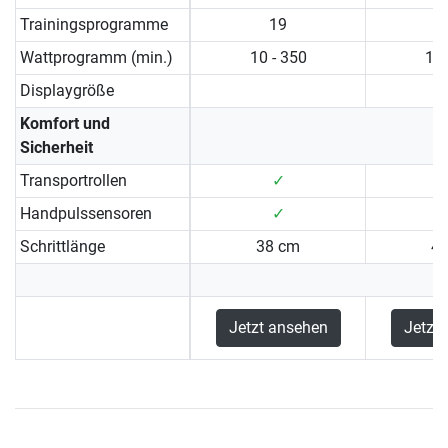
Trainingsprogramme
19
Wattprogramm (min.)
10 - 350
10 
Displaygröße
Komfort und
Sicherheit
Transportrollen
✓
Handpulssensoren
✓
Schrittlänge
38 cm
4
Jetzt ansehen
Jetzt