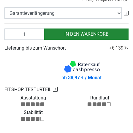
30-Tage-Bestpreis
€ 1.499,
Ga
Anzahl
IN DEN WARENKORB
Lieferung bis zum Wunschort
+€ 139,
90
ab
38,97 € / Monat
FITSHOP TESTURTEIL
Ausstattung
Rundlauf
Stabilität