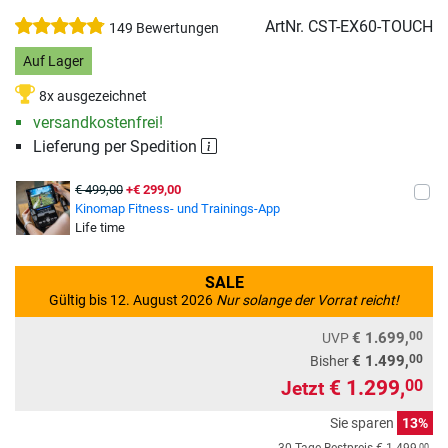
ArtNr.
CST-EX60-TOUCH
149 Bewertungen
Auf Lager
8x ausgezeichnet
versandkostenfrei!
Lieferung per Spedition
€ 499,00
+€ 299,00
Kinomap Fitness- und Trainings-App
Life time
SALE
Gültig bis 12. August 2026
Nur solange der Vorrat reicht!
00
€ 1.699,
UVP
00
€ 1.499,
Bisher
€ 1.299,
00
Jetzt
Sie sparen
13%
00