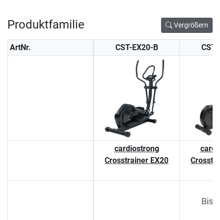
Produktfamilie
Vergrößern
ArtNr.
CST-EX20-B
CST-
cardiostrong
cardi
Crosstrainer EX20
Crosstr
Bish