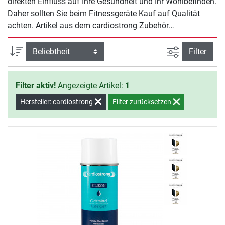
direkten Einfluss auf Ihre Gesundheit und Ihr Wohlbefinden.
Daher sollten Sie beim Fitnessgeräte Kauf auf Qualität
achten. Artikel aus dem cardiostrong Zubehör
Kraftstationen Sortiment bieten Ihnen Sicherheit und
Qualität für ein effektives Training zu Hause.
Ansicht filte
Sortierung
Filter
Filter aktiv!
Angezeigte Artikel:
1
Hersteller: cardiostrong
Filter zurücksetzen