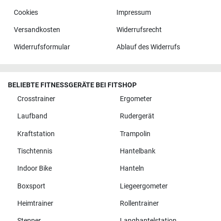
Cookies
Impressum
Versandkosten
Widerrufsrecht
Widerrufsformular
Ablauf des Widerrufs
BELIEBTE FITNESSGERÄTE BEI FITSHOP
Crosstrainer
Ergometer
Laufband
Rudergerät
Kraftstation
Trampolin
Tischtennis
Hantelbank
Indoor Bike
Hanteln
Boxsport
Liegeergometer
Heimtrainer
Rollentrainer
Stepper
Langhantelstation