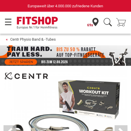
Deutschlands bester Online-Shop
für Sportgeräte (n-tv+DISQ 2016-2024)
69x
Centr Physio Band & -Tubes