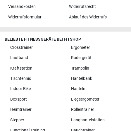
Versandkosten
Widerrufsrecht
Widerrufsformular
Ablauf des Widerrufs
BELIEBTE FITNESSGERÄTE BEI FITSHOP
Crosstrainer
Ergometer
Laufband
Rudergerät
Kraftstation
Trampolin
Tischtennis
Hantelbank
Indoor Bike
Hanteln
Boxsport
Liegeergometer
Heimtrainer
Rollentrainer
Stepper
Langhantelstation
Functional Training
Bauchtrainer