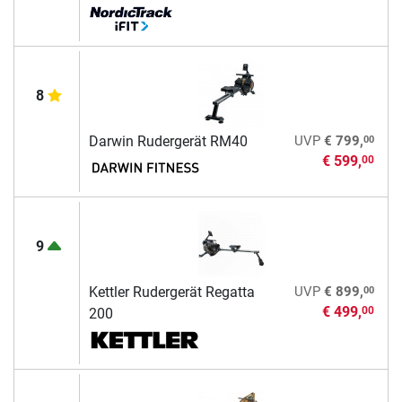
8
00
Darwin Rudergerät RM40
UVP
€ 799,
€ 599,
00
9
00
Kettler Rudergerät Regatta
UVP
€ 899,
€ 499,
00
200