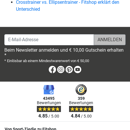
Crosstrainer vs. Ellipsentrainer - Fitshop erklärt den
Unterschied
E-Mail-Adresse
Beim Newsletter anmelden und € 10,00 Gutschein erhalten
*
* Einlösbar ab einem Mindestwarenwert von € 50,00
Facebook
Instagram
Pinterest
Youtube
43495
359
Bewertungen
Bewertungen
4.85
4.84
/ 5.00
/ 5.00
Von Sport-Tiedje zu Fitshop