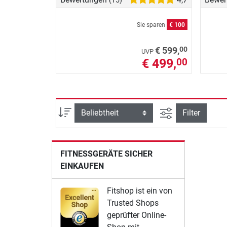
(15)
Sie sparen
€ 100
00
€ 599,
UVP
€ 499,
00
Ansicht filtern
Sortierung
Filter
FITNESSGERÄTE SICHER
EINKAUFEN
Fitshop ist ein von
Trusted Shops
geprüfter Online-