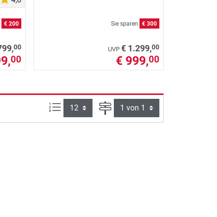
n
€ 200
Sie sparen
€ 300
00
00
799,
€ 1.299,
UVP
9,
€ 999,
00
00
Artikel pro Seite:
Seite