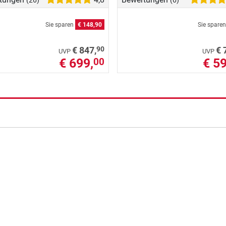
(26)
(6)
Sie sparen
€ 148,90
Sie spare
90
€ 847,
€ 
UVP
UVP
€ 699,
€ 59
00