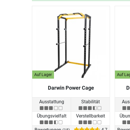
Auf Lager
Auf La
Darwin Power Cage
D
Ausstattung
Stabilität
Aus
Übungsvielfalt
Verstellbarkeit
Übung
Bewertungen
4,7
Bewer