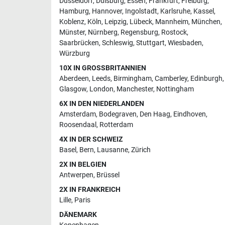
Düsseldorf
,
Duisburg
,
Essen
,
Frankfurt
,
Freiburg
,
Hamburg
,
Hannover
,
Ingolstadt
,
Karlsruhe
,
Kassel
,
Koblenz
,
Köln
,
Leipzig
,
Lübeck
,
Mannheim
,
München
,
Münster
,
Nürnberg
,
Regensburg
,
Rostock
,
Saarbrücken
,
Schleswig
,
Stuttgart
,
Wiesbaden
,
Würzburg
10X IN GROSSBRITANNIEN
Aberdeen
,
Leeds
,
Birmingham
,
Camberley
,
Edinburgh
,
Glasgow
,
London
,
Manchester
,
Nottingham
6X IN DEN NIEDERLANDEN
Amsterdam
,
Bodegraven
,
Den Haag
,
Eindhoven
,
Roosendaal
,
Rotterdam
4X IN DER SCHWEIZ
Basel
,
Bern
,
Lausanne
,
Zürich
2X IN BELGIEN
Antwerpen
,
Brüssel
2X IN FRANKREICH
Lille
,
Paris
DÄNEMARK