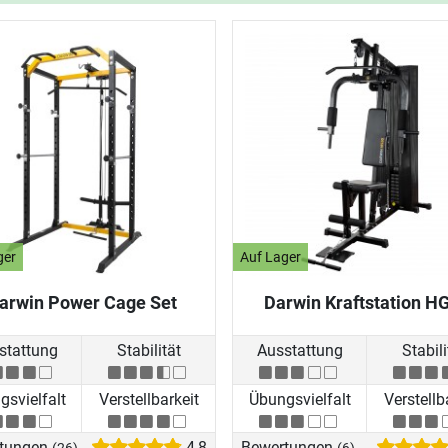
ger
Auf Lager
arwin Power Cage Set
Darwin Kraftstation H
stattung
Stabilität
Ausstattung
Stabili
svielfalt
Verstellbarkeit
Übungsvielfalt
Verstellb
tungen
4,8
Bewertungen