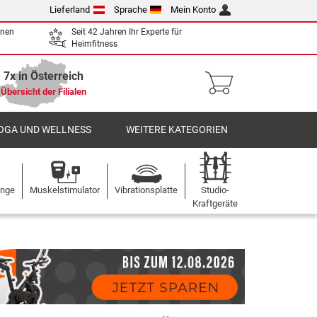
Lieferland
Sprache
Mein Konto
enen
Seit 42 Jahren Ihr Experte für
Heimfitness
7x in Österreich
Übersicht der Filialen
OGA UND WELLNESS
WEITERE KATEGORIEN
ange
Muskelstimulator
Vibrationsplatte
Studio-
Kraftgeräte