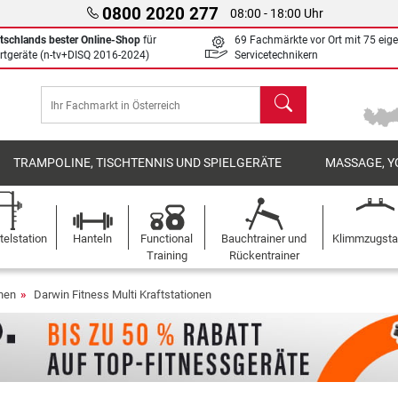
0800 2020 277
08:00 - 18:00 Uhr
tschlands bester Online-Shop
für
69 Fachmärkte vor Ort mit 75 eig
rtgeräte (n-tv+DISQ 2016-2024)
Servicetechnikern
Suchen
TRAMPOLINE, TISCHTENNIS UND SPIELGERÄTE
MASSAGE, Y
elstation
Hanteln
Functional
Bauchtrainer und
Klimmzugst
Training
Rückentrainer
onen
Darwin Fitness Multi Kraftstationen