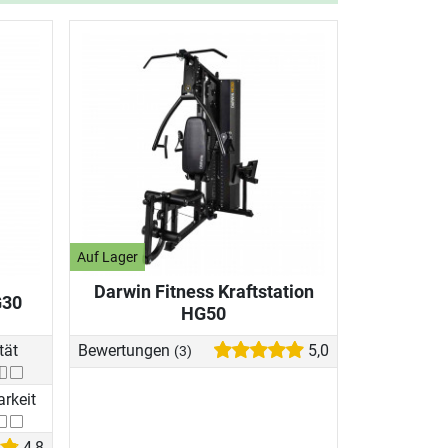
Auf Lager
Darwin Fitness Kraftstation
G30
HG50
tät
Bewertungen
5,0
(3)
arkeit
4,8