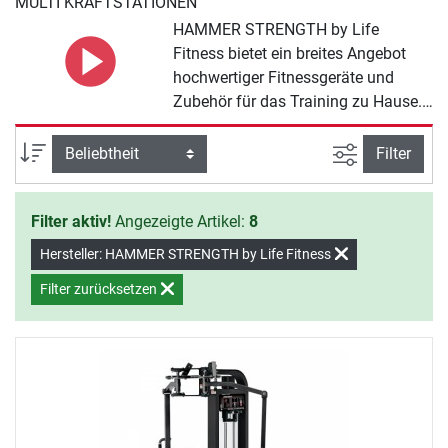
MULTI KRAFTSTATIONEN
HAMMER STRENGTH by Life
Fitness bietet ein breites Angebot
hochwertiger Fitnessgeräte und
Zubehör für das Training zu Hause.
Mit den HAMMER STRENGTH by
Life Fitness Multi Kraftstationen
Ansicht filte
Sortierung
Filter
Produkten werden Sie zu Hause
effektiv fit, nehmen ab und halten
Filter aktiv!
Angezeigte Artikel:
8
sich gesund.
Hersteller: HAMMER STRENGTH by Life Fitness
Filter zurücksetzen