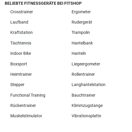
BELIEBTE FITNESSGERÄTE BEI FITSHOP
Crosstrainer
Ergometer
Laufband
Rudergerät
Kraftstation
Trampolin
Tischtennis
Hantelbank
Indoor Bike
Hanteln
Boxsport
Liegeergometer
Heimtrainer
Rollentrainer
Stepper
Langhantelstation
Functional Training
Bauchtrainer
Rückentrainer
Klimmzugstange
Muskelstimulator
Vibrationsplatte
Alle Marken