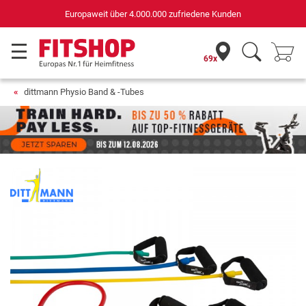
Deutschlands bester Online-Shop
für Sportgeräte (n-tv+DISQ 2016-2024)
69x
dittmann Physio Band & -Tubes