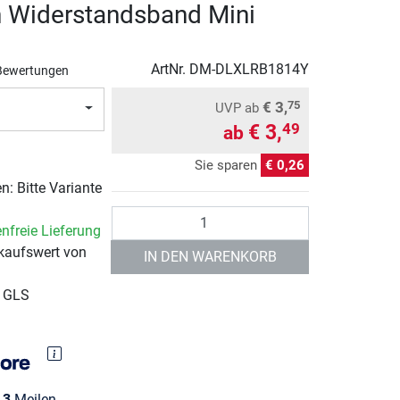
 Widerstandsband Mini
ArtNr.
DM-DLXLRB1814Y
Bewertungen
€ 3,
75
UVP
ab
€ 3,
49
ab
Sie sparen
€ 0,26
: Bitte Variante
Anzahl
nfreie Lieferung
kaufswert von
IN DEN WARENKORB
r GLS
e
3
Meilen.