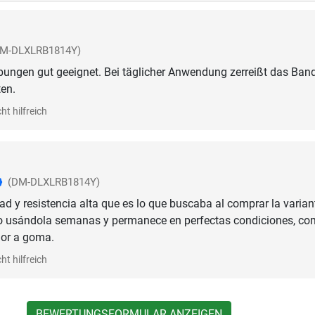
DM-DLXLRB1814Y)
bungen gut geeignet. Bei täglicher Anwendung zerreißt das Ban
en.
ht hilfreich
(DM-DLXLRB1814Y)
d y resistencia alta que es lo que buscaba al comprar la varian
vo usándola semanas y permanece en perfectas condiciones, co
olor a goma.
ht hilfreich
BEWERTUNGSFORMULAR ANZEIGEN