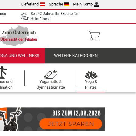
Lieferland
Sprache
Mein Konto
enen
Seit 42 Jahren Ihr Experte für
Heimfitness
7x in Österreich
Übersicht der Filialen
OGA UND WELLNESS
WEITERE KATEGORIEN
nce und
Yogamatte &
Yoga &
ination
Gymnastikmatte
Pilates