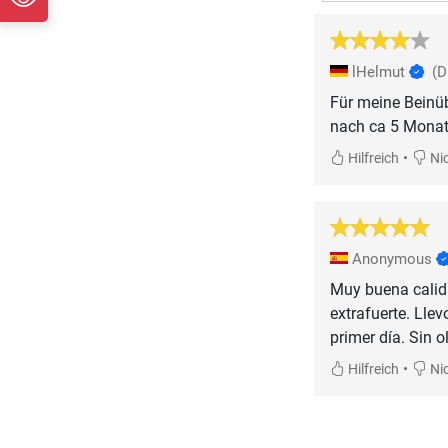
lHelmut
(
Für meine Beinü
nach ca 5 Monat
•
Hilfreich
Nic
Anonymous
Muy buena calida
extrafuerte. Lle
primer día. Sin 
•
Hilfreich
Nic