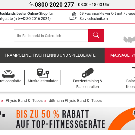
0800 2020 277
08:00 - 18:00 Uhr
tschlands bester Online-Shop
für
69 Fachmärkte vor Ort mit 75 eig
rtgeräte (n-tv+DISQ 2016-2024)
Servicetechnikern
Suchen
TRAMPOLINE, TISCHTENNIS UND SPIELGERÄTE
MASSAGE, Y
rationsplatte
Muskelstimulator
Faszientraining &
Bala
Faszienrollen
Koord
Physio Band & -Tubes
dittmann Physio Band & -Tubes