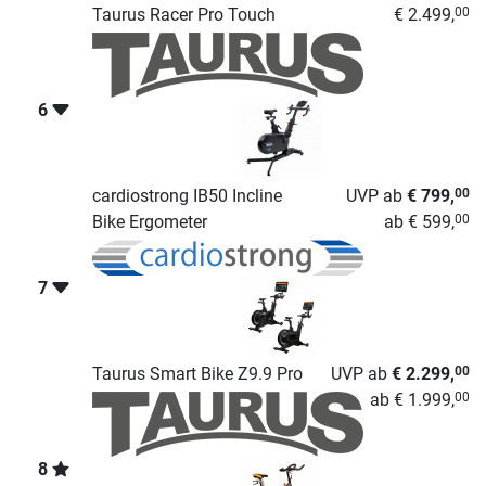
Taurus Racer Pro Touch
€ 2.499,
00
6
cardiostrong IB50 Incline
UVP
ab
€ 799,
00
Bike Ergometer
ab
€ 599,
00
7
Taurus Smart Bike Z9.9 Pro
UVP
ab
€ 2.299,
00
ab
€ 1.999,
00
8