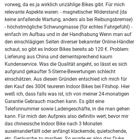
vorweg, da es ja wirklich unzählige
Bikes gibt. Für mich
relevante Aspekte waren: - magnetischer Widerstand (da
keine anfallende Wartung, anders als bei Reibungsbremse)
- höchstmögliche Schwungmasse (für echtes Fahrgefühl) -
einfach im Aufbau und in der Handhabung Wenn man auf
den einschlägigen Seiten diverser bekannter Online-Händler
schaut, so gibt es Indoor Bikes bereits ab 120 €. Problem:
Lieferung aus China und dementsprechend kaum
Kundenservice. Was die Qualität angeht, so lässt es sich
aufgrund gekaufter 5-Sterne-Bewertungen schlecht
einschätzen. Aus diesen Gründen entschied ich mich für
den Kauf des 300€ teureren Indoor Bikes bei Fitshop. Hier
weiß ich, dass falls was ist, ich von meiner 24-monatigen
Garantie Gebrauch machen kann. Es gibt eine
Telefonnummer sowie Ladengeschäfte, in die man gehen
kann. Für mich den Aufpreis also definitiv wert; bevor mir
das chinesische Indoor Bike nach 3 Monaten
auseinanderfällt oder anfängt klackernde, quietschende,
etc. Geräusche zu machen. So wurde es also das Duke