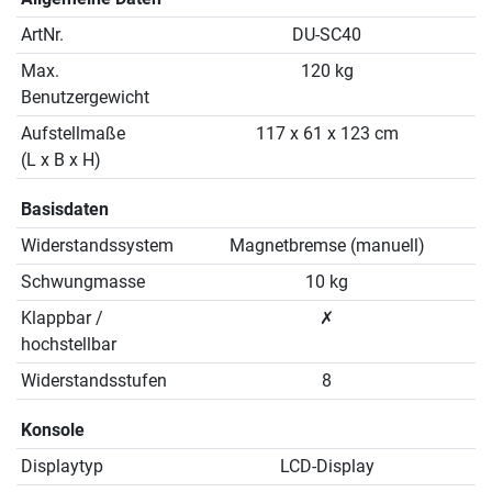
ArtNr.
DU-SC40
Max.
120 kg
Benutzergewicht
Aufstellmaße
117 x 61 x 123 cm
(L x B x H)
Basisdaten
Widerstandssystem
Magnetbremse (manuell)
Schwungmasse
10 kg
Klappbar /
✗
hochstellbar
Widerstandsstufen
8
Konsole
Displaytyp
LCD-Display