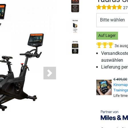
27
Bitte wählen
Auf Lager
3x ausg
Versandkosten
auswählen
Lieferung pe
Next
€ 499,00
Kinomap 
Training
Life time