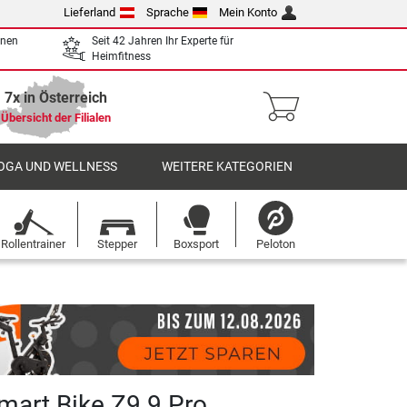
Lieferland
Sprache
Mein Konto
enen
Seit 42 Jahren Ihr Experte für
Heimfitness
7x in Österreich
Übersicht der Filialen
OGA UND WELLNESS
WEITERE KATEGORIEN
Rollentrainer
Stepper
Boxsport
Peloton
mart Bike Z9.9 Pro