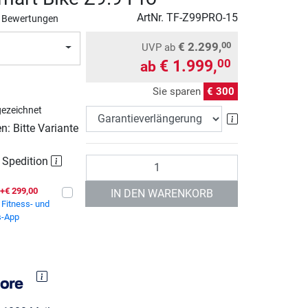
ArtNr.
TF-Z99PRO-15
 Bewertungen
€ 2.299,
00
UVP
ab
€ 1.999,
00
ab
Sie sparen
€ 300
ezeichnet
Garantieverlä
: Bitte Variante
r Spedition
Anzahl
+€ 299,00
IN DEN WARENKORB
Fitness- und
s-App