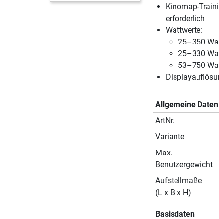
Kinomap-Trainin
erforderlich
Wattwerte:
25–350 Wat
25–330 Wat
53–750 Wat
Displayauflösu
Allgemeine Daten
ArtNr.
Variante
Max.
Benutzergewicht
Aufstellmaße
(L x B x H)
Basisdaten