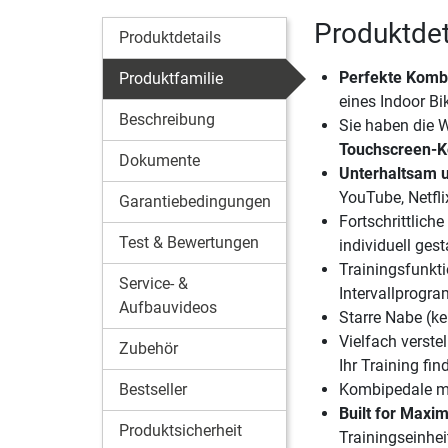
Produktdet
Produktdetails
Perfekte Kombi
Produktfamilie
eines Indoor Bi
Beschreibung
Sie haben die W
Touchscreen-K
Dokumente
Unterhaltsam u
YouTube, Netfli
Garantiebedingungen
Fortschrittlich
Test & Bewertungen
individuell ge
Trainingsfunkt
Service- &
Intervallprogra
Aufbauvideos
Starre Nabe (ke
Vielfach verstel
Zubehör
Ihr Training fin
Bestseller
Kombipedale mi
Built for Max
Produktsicherheit
Trainingseinhei