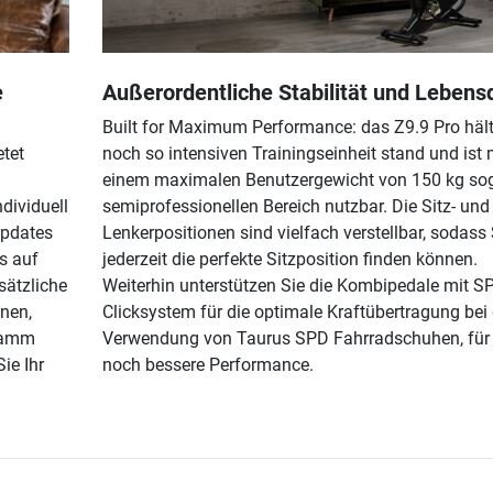
e
Außerordentliche Stabilität und Lebens
Built for Maximum Performance: das Z9.9 Pro hält
etet
noch so intensiven Trainingseinheit stand und ist 
einem maximalen Benutzergewicht von 150 kg so
dividuell
semiprofessionellen Bereich nutzbar. Die Sitz- und
Updates
Lenkerpositionen sind vielfach verstellbar, sodass 
s auf
jederzeit die perfekte Sitzposition finden können.
sätzliche
Weiterhin unterstützen Sie die Kombipedale mit S
onen,
Clicksystem für die optimale Kraftübertragung bei 
gramm
Verwendung von Taurus SPD Fahrradschuhen, für 
ie Ihr
noch bessere Performance.