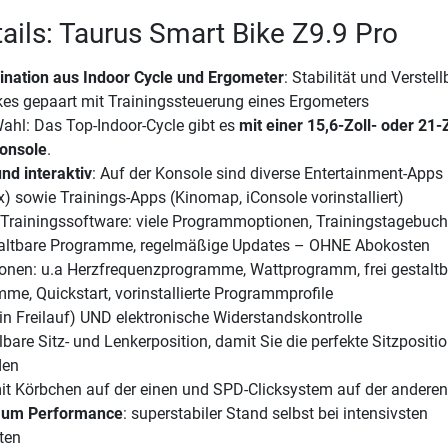
ails: Taurus Smart Bike Z9.9 Pro
nation aus Indoor Cycle und Ergometer
: Stabilität und Verstell
kes gepaart mit Trainingssteuerung eines Ergometers
ahl: Das Top-Indoor-Cycle gibt es
mit einer 15,6-Zoll- oder 21-Z
onsole
.
nd interaktiv
: Auf der Konsole sind diverse Entertainment-Apps 
x) sowie Trainings-Apps (Kinomap, iConsole vorinstalliert)
e Trainingssoftware: viele Programmoptionen, Trainingstagebuch
staltbare Programme, regelmäßige Updates – OHNE Abokosten
ionen: u.a Herzfrequenzprogramme, Wattprogramm, frei gestaltb
mme, Quickstart, vorinstallierte Programmprofile
in Freilauf) UND elektronische Widerstandskontrolle
lbare Sitz- und Lenkerposition, damit Sie die perfekte Sitzpositio
den
t Körbchen auf der einen und SPD-Clicksystem auf der anderen
imum Performance
: superstabiler Stand selbst bei intensivsten
ten