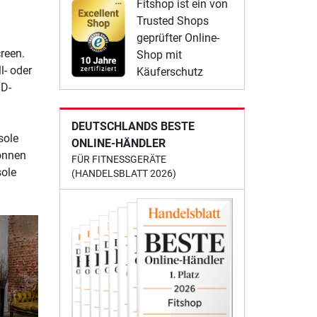
Fitshop ist ein von
Trusted Shops
geprüfter Online-
reen.
Shop mit
l- oder
Käuferschutz
HD-
DEUTSCHLANDS BESTE
sole
ONLINE-HÄNDLER
können
FÜR FITNESSGERÄTE
sole
(HANDELSBLATT 2026)