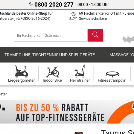
0800 2020 277
08:00 - 18:00 Uhr
tschlands bester Online-Shop
für
69 Fachmärkte vor Ort mit 75 eig
rtgeräte (n-tv+DISQ 2016-2024)
Servicetechnikern
Suchen
TRAMPOLINE, TISCHTENNIS UND SPIELGERÄTE
MASSAGE, Y
Liegeergometer
Indoor Bike
Heimtrainer
Fitnesstrampolin
eter
Taurus S