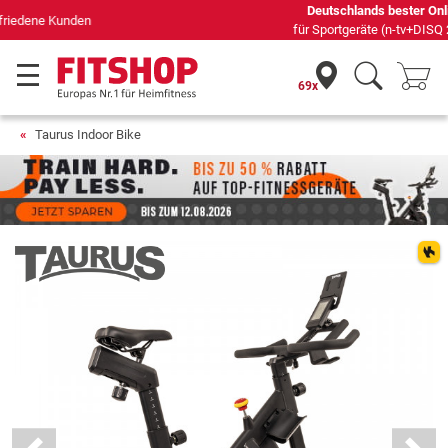
Deutschlands bester Online-Shop
für Sportgeräte (n-tv+DISQ 2016-2024)
69x
Taurus Indoor Bike