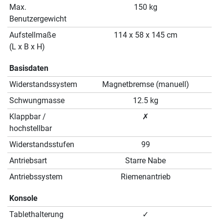
Max.
150 kg
Benutzergewicht
Aufstellmaße
114 x 58 x 145 cm
(L x B x H)
Basisdaten
Widerstandssystem
Magnetbremse (manuell)
Schwungmasse
12.5 kg
Klappbar /
✗
hochstellbar
Widerstandsstufen
99
Antriebsart
Starre Nabe
Antriebssystem
Riemenantrieb
Konsole
Tablethalterung
✓