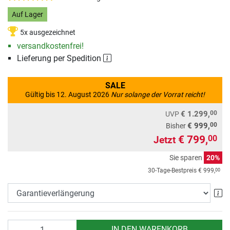
Auf Lager
5x ausgezeichnet
versandkostenfrei!
Lieferung per Spedition
SALE
Gültig bis 12. August 2026
Nur solange der Vorrat reicht!
00
€ 1.299,
UVP
00
€ 999,
Bisher
€ 799,
00
Jetzt
Sie sparen
20%
00
30-Tage-Bestpreis
€ 999,
Ga
Anzahl
IN DEN WARENKORB