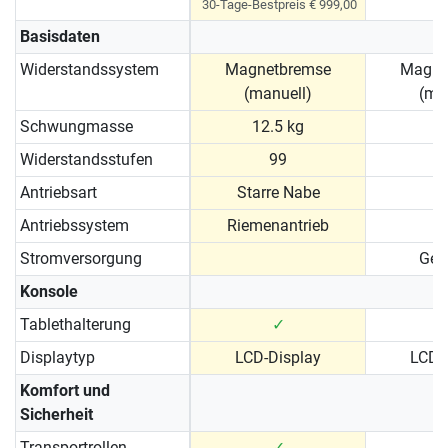
30-Tage-Bestpreis € 999,00
Basisdaten
Widerstandssystem
Magnetbremse
Magne
(manuell)
(ma
Schwungmasse
12.5 kg
1
Widerstandsstufen
99
Antriebsart
Starre Nabe
Antriebssystem
Riemenantrieb
Stromversorgung
Gen
Konsole
Tablethalterung
✓
Displaytyp
LCD-Display
LCD-
Komfort und
Sicherheit
Transportrollen
✓