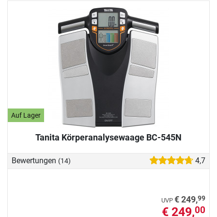
Auf Lager
Tanita Körperanalysewaage BC-545N
Bewertungen
4,7
(14)
99
€ 249,
UVP
€ 249,
00