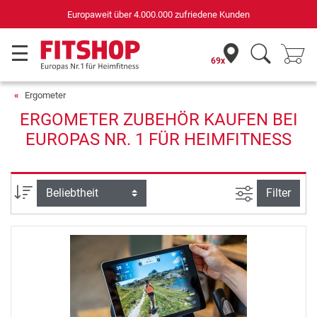
Europaweit über 4.000.000 zufriedene Kunden
69x
Ergometer
ERGOMETER ZUBEHÖR KAUFEN BEI
EUROPAS NR. 1 FÜR HEIMFITNESS
Ansicht filte
Sortierung
Filter