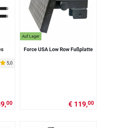
Auf Lager
es
Force USA Low Row Fußplatte
5,0
89,
€ 119,
00
00