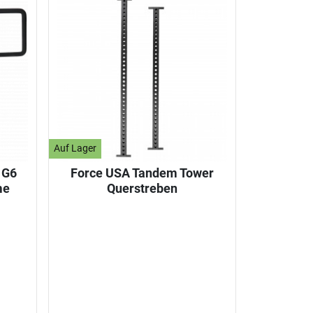
Auf Lager
 G6
Force USA Tandem Tower
me
Querstreben