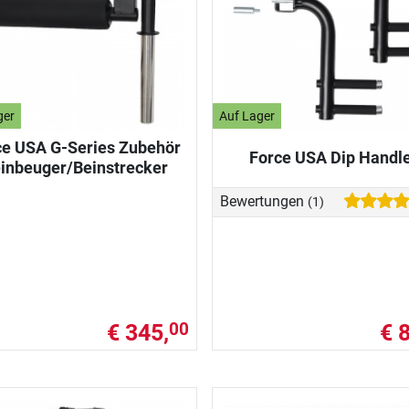
ger
Auf Lager
ce USA G-Series Zubehör
Force USA Dip Handl
inbeuger/Beinstrecker
Bewertungen
(1)
€ 345,
€ 
00