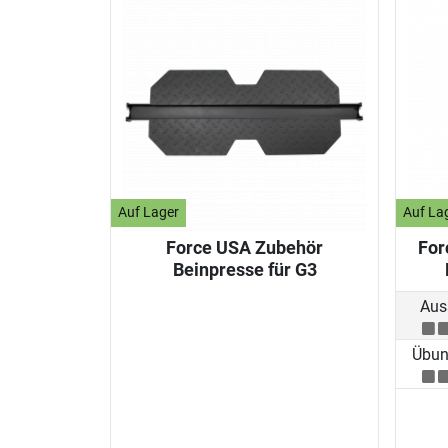
Auf Lager
Auf La
Force USA Zubehör
For
Beinpresse für G3
Aus
Übung