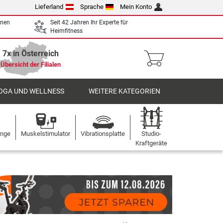
Lieferland
Sprache
Mein Konto
enen
Seit 42 Jahren Ihr Experte für
Heimfitness
7x in Österreich
Übersicht der Filialen
OGA UND WELLNESS
WEITERE KATEGORIEN
ange
Muskelstimulator
Vibrationsplatte
Studio-
Kraftgeräte