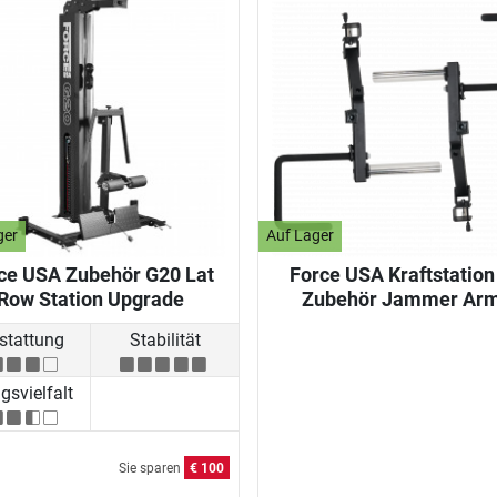
ger
Auf Lager
ce USA Zubehör G20 Lat
Force USA Kraftstation
Row Station Upgrade
Zubehör Jammer Ar
stattung
Stabilität
svielfalt
Sie sparen
€ 100