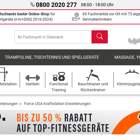
0800 2020 277
08:00 - 18:00 Uhr
tschlands bester Online-Shop
für
69 Fachmärkte vor Ort mit 75 eig
rtgeräte (n-tv+DISQ 2016-2024)
Servicetechnikern
Suchen
TRAMPOLINE, TISCHTENNIS UND SPIELGERÄTE
MASSAGE, Y
elstation
Hanteln
Functional
Bauchtrainer und
Klimmzugst
Training
Rückentrainer
eiterungen
Force USA Kraftstation Erweiterungen