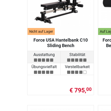
Nicht auf Lager
Auf La
Force USA Hantelbank C10
For
Sliding Bench
Be
Ausstattung
Stabilität
Übungsvielfalt
Verstellbarkeit
€ 795,
00