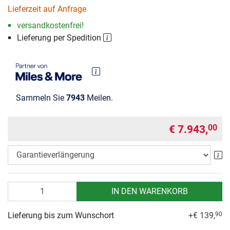
Lieferzeit auf Anfrage
versandkostenfrei!
Lieferung per Spedition
Sammeln Sie
7943
Meilen.
€ 7.943,
00
Ga
Anzahl
IN DEN WARENKORB
Lieferung bis zum Wunschort
+€ 139,
90