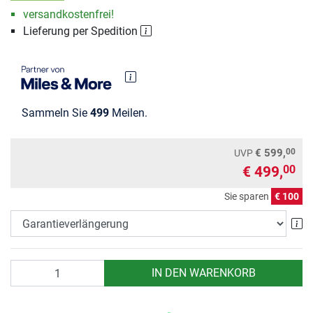
versandkostenfrei!
Lieferung per Spedition
Sammeln Sie
499
Meilen.
00
€ 599,
UVP
€ 499,
00
Sie sparen
€ 100
Ga
Anzahl
IN DEN WARENKORB