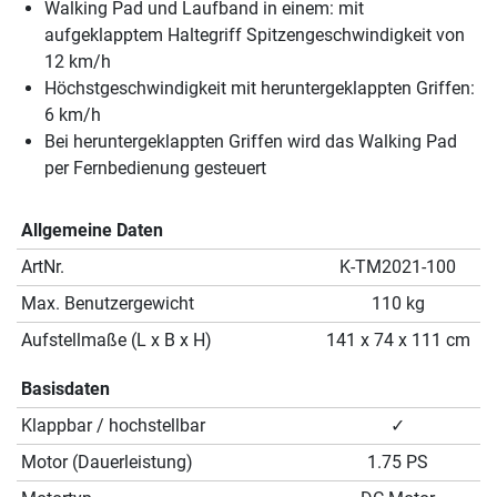
Walking Pad und Laufband in einem: mit
aufgeklapptem Haltegriff Spitzengeschwindigkeit von
12 km/h
Höchstgeschwindigkeit mit heruntergeklappten Griffen:
6 km/h
Bei heruntergeklappten Griffen wird das Walking Pad
per Fernbedienung gesteuert
Allgemeine Daten
ArtNr.
K-TM2021-100
Max. Benutzergewicht
110 kg
Aufstellmaße (L x B x H)
141 x 74 x 111 cm
Basisdaten
Klappbar / hochstellbar
✓
Motor (Dauerleistung)
1.75 PS