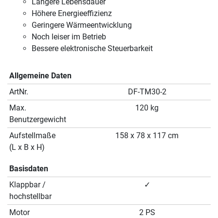
Längere Lebensdauer
Höhere Energieeffizienz
Geringere Wärmeentwicklung
Noch leiser im Betrieb
Bessere elektronische Steuerbarkeit
Allgemeine Daten
ArtNr.
DF-TM30-2
Max.
120 kg
Benutzergewicht
Aufstellmaße
158 x 78 x 117 cm
(L x B x H)
Basisdaten
Klappbar /
✓
hochstellbar
Motor
2 PS