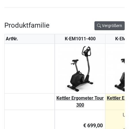
Produktfamilie
Vergrößern
ArtNr.
K-EM1011-400
K-EM1
Kettler Ergometer Tour
Kettler Er
300
UV
€ 699,00