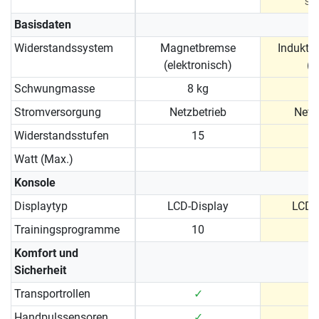
Sie
Basisdaten
Widerstandssystem
Magnetbremse
Indukti
(elektronisch)
(
Schwungmasse
8 kg
6
Stromversorgung
Netzbetrieb
Netz
Widerstandsstufen
15
Watt (Max.)
Konsole
Displaytyp
LCD-Display
LCD-
Trainingsprogramme
10
Komfort und
Sicherheit
Transportrollen
✓
Handpulssensoren
✓