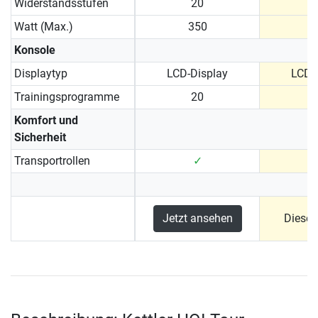
Widerstandsstufen
20
Watt (Max.)
350
Konsole
Displaytyp
LCD-Display
LCD-
Trainingsprogramme
20
Komfort und
Sicherheit
Transportrollen
✓
Jetzt ansehen
Dieses