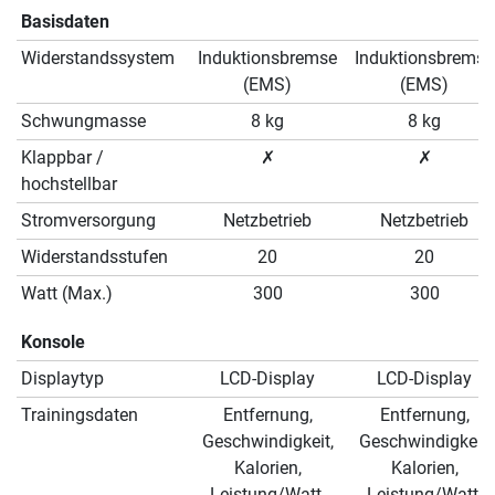
Basisdaten
Widerstandssystem
Induktionsbremse
Induktionsbremse
(EMS)
(EMS)
Schwungmasse
8 kg
8 kg
Klappbar /
✗
✗
hochstellbar
Stromversorgung
Netzbetrieb
Netzbetrieb
Widerstandsstufen
20
20
Watt (Max.)
300
300
Konsole
Displaytyp
LCD-Display
LCD-Display
Trainingsdaten
Entfernung,
Entfernung,
Geschwindigkeit,
Geschwindigkeit,
Kalorien,
Kalorien,
Leistung/Watt,
Leistung/Watt,