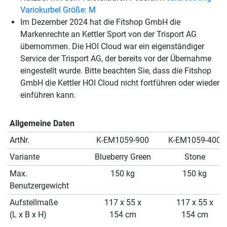
Variokurbel Größe: M
Im Dezember 2024 hat die Fitshop GmbH die
Markenrechte an Kettler Sport von der Trisport AG
übernommen. Die HOI Cloud war ein eigenständiger
Service der Trisport AG, der bereits vor der Übernahme
eingestellt wurde. Bitte beachten Sie, dass die Fitshop
GmbH die Kettler HOI Cloud nicht fortführen oder wieder
einführen kann.
Allgemeine Daten
ArtNr.
K-EM1059-900
K-EM1059-400
Variante
Blueberry Green
Stone
Max.
150 kg
150 kg
Benutzergewicht
Aufstellmaße
117 x 55 x
117 x 55 x
(L x B x H)
154 cm
154 cm