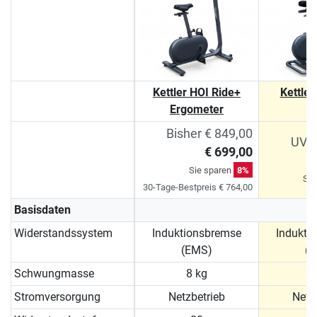
Kettler HOI Ride+
Kettler
Ergometer
Bisher € 849,00
UVP 
€ 699,00
Sie sparen
8%
Sie
30-Tage-Bestpreis € 764,00
Basisdaten
Widerstandssystem
Induktionsbremse
Indukti
(EMS)
(
Schwungmasse
8 kg
8
Stromversorgung
Netzbetrieb
Netz