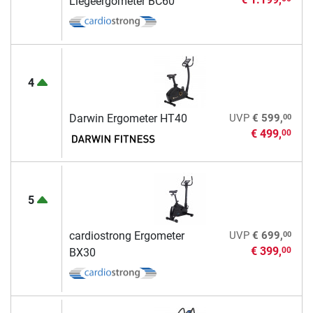
Liegeergometer BC60
4
00
Darwin Ergometer HT40
UVP
€ 599,
€ 499,
00
5
00
cardiostrong Ergometer
UVP
€ 699,
€ 399,
00
BX30