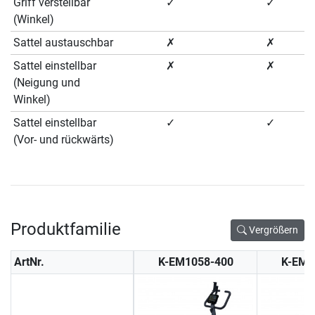
Griff verstellbar
✓
✓
(Winkel)
Sattel austauschbar
✗
✗
Sattel einstellbar
✗
✗
(Neigung und
Winkel)
Sattel einstellbar
✓
✓
(Vor- und rückwärts)
Produktfamilie
Vergrößern
ArtNr.
K-EM1058-400
K-EM1