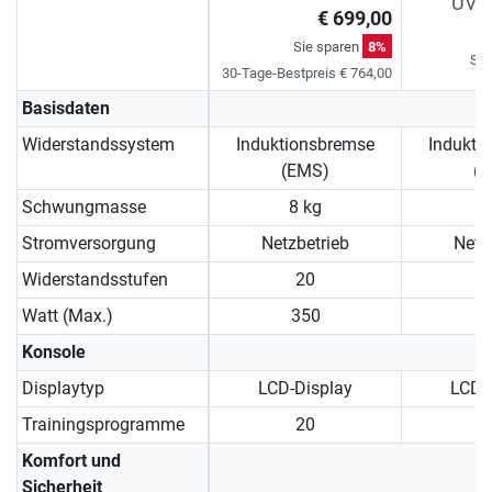
UVP 
€ 699,00
Sie sparen
8%
Sie
30-Tage-Bestpreis € 764,00
Basisdaten
Widerstandssystem
Induktionsbremse
Indukti
(EMS)
(
Schwungmasse
8 kg
8
Stromversorgung
Netzbetrieb
Netz
Widerstandsstufen
20
Watt (Max.)
350
Konsole
Displaytyp
LCD-Display
LCD-
Trainingsprogramme
20
Komfort und
Sicherheit