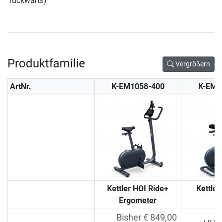
rückwärts)
Produktfamilie
Vergrößern
ArtNr.
K-EM1058-400
K-EM1
Kettler HOI Ride+
Kettler
Ergometer
Bisher € 849,00