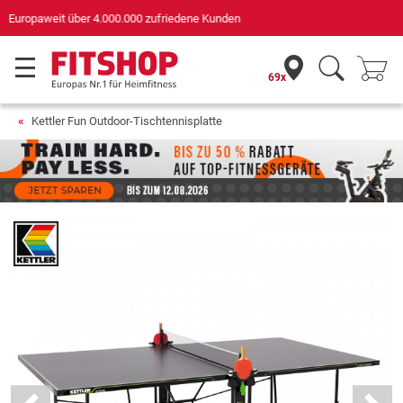
Deutschlands bester Online-Shop
für Sportgeräte (n-tv+DISQ 2016-2024)
69x
Kettler Fun Outdoor-Tischtennisplatte