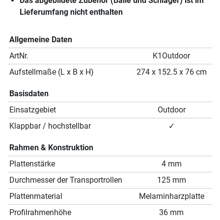
Das abgebildete Zubehör (Bälle und Schläger) ist im
Lieferumfang nicht enthalten
Allgemeine Daten
ArtNr.
K1Outdoor
Aufstellmaße (L x B x H)
274 x 152.5 x 76 cm
Basisdaten
Einsatzgebiet
Outdoor
Klappbar / hochstellbar
✓
Rahmen & Konstruktion
Plattenstärke
4 mm
Durchmesser der Transportrollen
125 mm
Plattenmaterial
Melaminharzplatte
Profilrahmenhöhe
36 mm