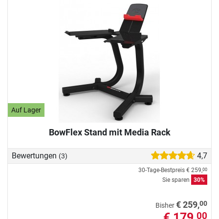
Auf Lager
BowFlex Stand mit Media Rack
Bewertungen
4,7
(3)
30-Tage-Bestpreis
€ 259,
00
Sie sparen
30%
00
€ 259,
Bisher
€ 179,
00