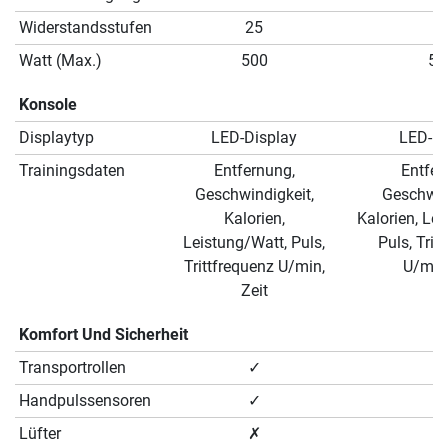
Widerstandsstufen
25
2
Watt (Max.)
500
50
Konsole
Displaytyp
LED-Display
LED-Di
Trainingsdaten
Entfernung,
Entfer
Geschwindigkeit,
Geschwin
Kalorien,
Kalorien, Le
Leistung/Watt, Puls,
Puls, Trit
Trittfrequenz U/min,
U/min,
Zeit
Komfort Und Sicherheit
Transportrollen
✓
✓
Handpulssensoren
✓
✓
Lüfter
✗
✗