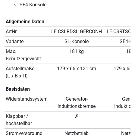
SE4-Konsole
Allgemeine Daten
ArtNr.
LF-CSLRDSL-GERCONH
LF-CSRTSC-
Variante
SL-Konsole
SE4-Ko
Max.
181 kg
181
Benutzergewicht
Aufstellmaße
179 x 66 x 131 cm
179 x 66 
(L x B x H)
Basisdaten
Widerstandssystem
Generator-
Gener
Induktionsbremse
Induktio
Klappbar /
✗
✗
hochstellbar
Stromversorgung
Netzbetrieb
Netzbe