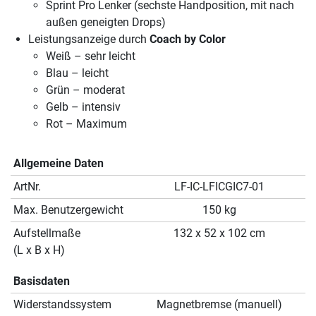
Sprint Pro Lenker (sechste Handposition, mit nach
außen geneigten Drops)
Leistungsanzeige durch
Coach by Color
Weiß – sehr leicht
Blau – leicht
Grün – moderat
Gelb – intensiv
Rot – Maximum
Allgemeine Daten
ArtNr.
LF-IC-LFICGIC7-01
Max. Benutzergewicht
150 kg
Aufstellmaße
132 x 52 x 102 cm
(L x B x H)
Basisdaten
Widerstandssystem
Magnetbremse (manuell)