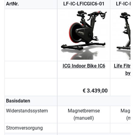
ArtNr.
LF-IC-LFICGIC6-01
LF-IC-L
ICG Indoor Bike IC6
Life Fitn
by I
€ 3.439,00
Basisdaten
Widerstandssystem
Magnetbremse
Magne
(manuell)
(ma
Stromversorgung