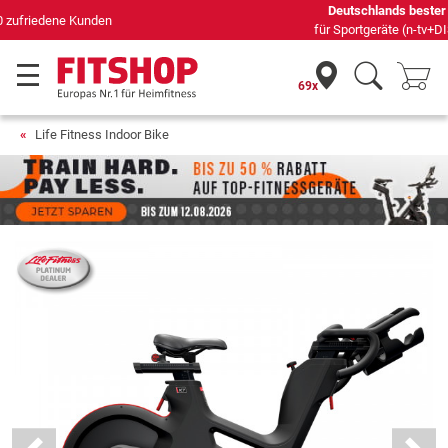
Deutschlands bester Online-Shop
für Sportgeräte (n-tv+DISQ 2016-2024)
69x
Life Fitness Indoor Bike