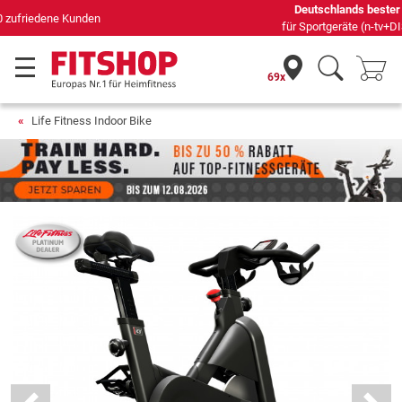
Deutschlands bester Online-Shop
für Sportgeräte (n-tv+DISQ 2016-2024)
69x
Life Fitness Indoor Bike