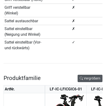
Griff verstellbar
✗
(Winkel)
Sattel austauschbar
✗
Sattel einstellbar
✗
(Neigung und Winkel)
Sattel einstellbar (Vor-
✓
und rückwärts)
Produktfamilie
Vergrößern
ArtNr.
LF-IC-LFICGIC6-01
LF-IC-L