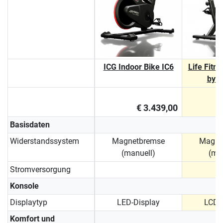
ICG Indoor Bike IC6
Life Fitn
by I
€ 3.439,00
Basisdaten
Widerstandssystem
Magnetbremse
Magne
(manuell)
(ma
Stromversorgung
Konsole
Displaytyp
LED-Display
LCD-
Komfort und