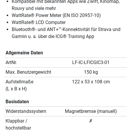
Kompatibel mit bekannten Apps wie Zwift, Kinomap,
Rouvy und viele mehr
WattRate® Power Meter (EN ISO 20957-10)
WattRate® LCD Computer
Bluetooth®- und ANT+™-Konnektivität für Strava und
Garmin u. a. über die ICG® Training App
Allgemeine Daten
ArtNr.
LF-IC-LFICGIC3-01
Max. Benutzergewicht
150 kg
Aufstellmaße
122 x 53 x 108 cm
(L x B x H)
Basisdaten
Widerstandssystem
Magnetbremse (manuell)
Klappbar /
✗
hochstellbar