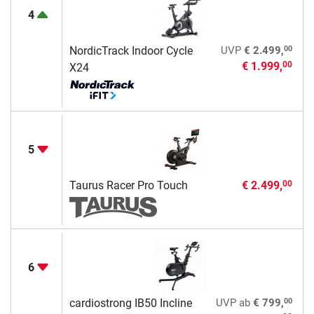
4
00
NordicTrack Indoor Cycle
UVP
€ 2.499,
€ 1.999,
00
X24
5
Taurus Racer Pro Touch
€ 2.499,
00
6
00
cardiostrong IB50 Incline
UVP
ab
€ 799,