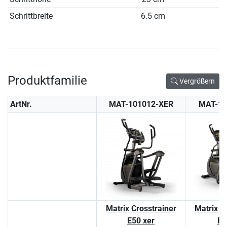
Schrittbreite
6.5 cm
Produktfamilie
Vergrößern
ArtNr.
MAT-101012-XER
MAT-10
Matrix Crosstrainer
Matrix C
E50 xer
E5