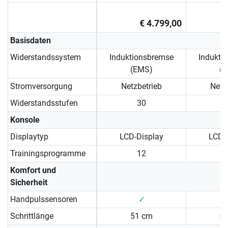
€ 4.799,00
Basisdaten
Widerstandssystem
Induktionsbremse
Indukti
(EMS)
(
Stromversorgung
Netzbetrieb
Netz
Widerstandsstufen
30
Konsole
Displaytyp
LCD-Display
LCD-
Trainingsprogramme
12
Komfort und
Sicherheit
Handpulssensoren
✓
Schrittlänge
51 cm
5