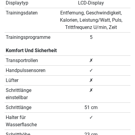
Displaytyp
LCD-Display
Trainingsdaten
Entfernung, Geschwindigkeit,
Kalorien, Leistung/Watt, Puls,
Trittfrequenz U/min, Zeit
Trainingsprogramme
5
Komfort Und Sicherheit
Transportrollen
✗
Handpulssensoren
✓
Lüfter
✗
Schrittlänge
✗
einstellbar
Schrittlänge
51 cm
Halter für
✓
Wasserflasche
Schritthöhe
23 cm