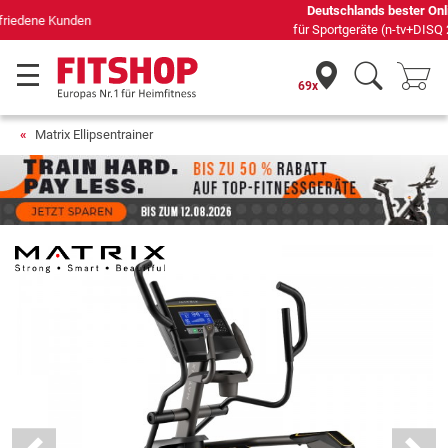
Deutschlands bester Online-Shop
für Sportgeräte (n-tv+DISQ 2016-2024)
69x
Matrix Ellipsentrainer