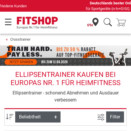
Deutschlands bester Online-Shop
für Sportgeräte (n-tv+DISQ 2016-2024)
69x
Crosstrainer
ELLIPSENTRAINER KAUFEN BEI
EUROPAS NR. 1 FÜR HEIMFITNESS
Ellipsentrainer - schonend Abnehmen und Ausdauer
verbessern
Ansicht filte
Sortierung
Filter