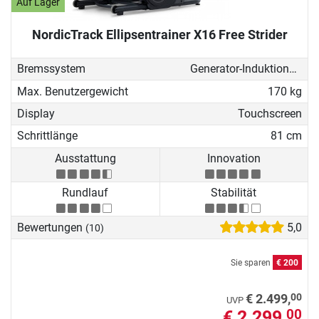
Auf Lager
NordicTrack Ellipsentrainer X16 Free Strider
Bremssystem
Generator-Induktionsbremse
Max. Benutzergewicht
170 kg
Display
Touchscreen
Schrittlänge
81 cm
Ausstattung
Innovation
Rundlauf
Stabilität
Bewertungen
5,0
(10)
Sie sparen
€ 200
00
€ 2.499,
UVP
€ 2.299,
00