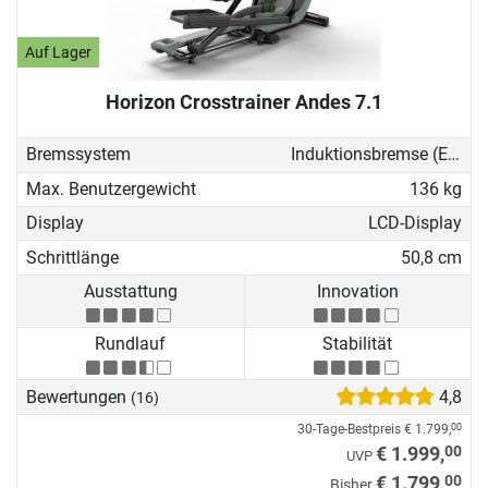
Auf Lager
Horizon Crosstrainer Andes 7.1
Bremssystem
Induktionsbremse (EMS)
Max. Benutzergewicht
136 kg
Display
LCD-Display
Schrittlänge
50,8 cm
Ausstattung
Innovation
Rundlauf
Stabilität
Bewertungen
4,8
(16)
30-Tage-Bestpreis
€ 1.799,
00
00
€ 1.999,
UVP
00
€ 1.799,
Bisher