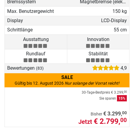
Bremssystem
Magnetbremse (elektronisch)
Max. Benutzergewicht
150 kg
Display
LCD-Display
Schrittlänge
55 cm
Ausstattung
Innovation
Rundlauf
Stabilität
Bewertungen
4,9
(83)
SALE
Gültig bis 12. August 2026
Nur solange der Vorrat reicht!
30-Tage-Bestpreis
€ 3.299,
00
Sie sparen
15%
00
€ 3.299,
Bisher
€ 2.799,
00
Jetzt