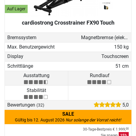
Auf Lager
cardiostrong Crosstrainer FX90 Touch
Bremssystem
Magnetbremse (elektronisch)
Max. Benutzergewicht
150 kg
Display
Touchscreen
Schrittlänge
51 cm
Ausstattung
Rundlauf
Stabilität
Bewertungen
5,0
(32)
SALE
Gültig bis 12. August 2026
Nur solange der Vorrat reicht!
30-Tage-Bestpreis
€ 1.999,
00
Sie sparen
15%