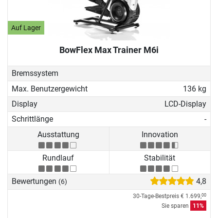
Auf Lager
BowFlex Max Trainer M6i
Bremssystem
Max. Benutzergewicht
136 kg
Display
LCD-Display
Schrittlänge
-
Ausstattung
Innovation
Rundlauf
Stabilität
Bewertungen
4,8
(6)
30-Tage-Bestpreis
€ 1.699,
00
Sie sparen
11%