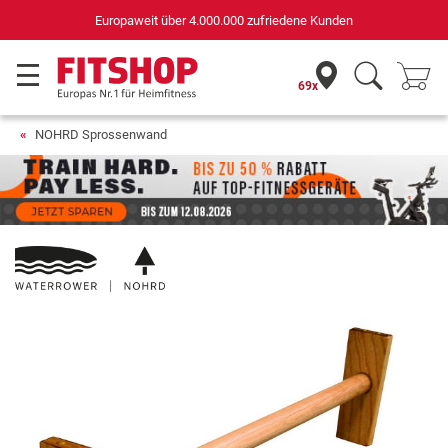
Deutschlands bester Online-Shop
für Sportgeräte (n-tv+DISQ 2016-2024)
69x
NOHRD Sprossenwand