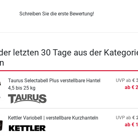
Schreiben Sie die erste Bewertung!
 der letzten 30 Tage aus der Kategori
n
Taurus Selectabell Plus verstellbare Hantel
UVP
ab
€ 
ab
€ 
4,5 bis 25 kg
Kettler Variobell | verstellbare Kurzhanteln
UVP
ab
€ 
ab
€ 