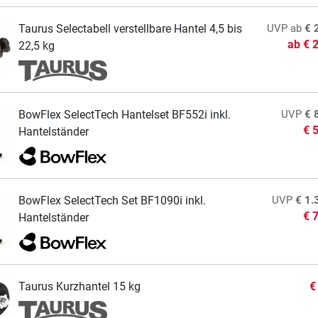
Taurus Selectabell verstellbare Hantel 4,5 bis
UVP
ab
€ 
ab
€ 
22,5 kg
BowFlex SelectTech Hantelset BF552i inkl.
UVP
€ 
€ 
Hantelständer
BowFlex SelectTech Set BF1090i inkl.
UVP
€ 1.
€ 
Hantelständer
Taurus Kurzhantel 15 kg
€