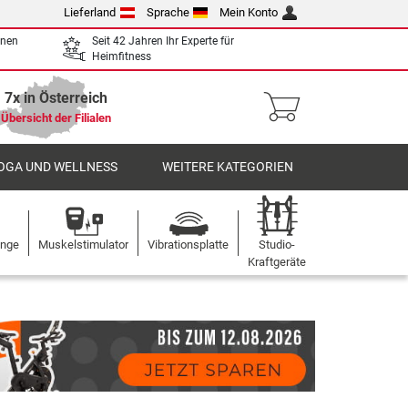
Lieferland
Sprache
Mein Konto
enen
Seit 42 Jahren Ihr Experte für
Heimfitness
7x in Österreich
Übersicht der Filialen
OGA UND WELLNESS
WEITERE KATEGORIEN
ange
Muskelstimulator
Vibrationsplatte
Studio-
Kraftgeräte