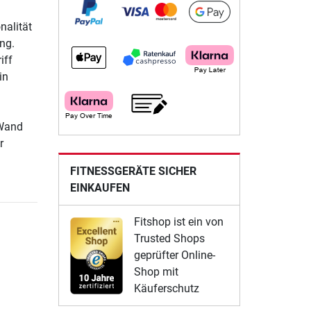
nalität
ing.
iff
in
 Wand
r
FITNESSGERÄTE SICHER
EINKAUFEN
Fitshop ist ein von
Trusted Shops
geprüfter Online-
Shop mit
Käuferschutz