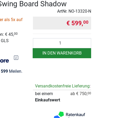
wing Board Shadow
ArtNr.
NO-13320-N
r als 5x auf
€ 599,
00
n: € 45,
00
r GLS
Anzahl
IN DEN WARENKORB
e
599
Meilen.
Versandkostenfreie Lieferung
:
bei einem
ab € 750,
00
Einkaufswert