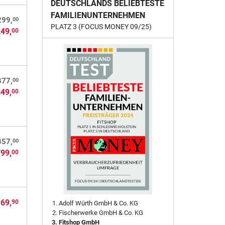
DEUTSCHLANDS BELIEBTESTE
FAMILIENUNTERNEHMEN
00
299,
PLATZ 3 (FOCUS MONEY 09/25)
249,
00
00
877,
549,
00
00
357,
799,
00
 69,
90
Adolf Würth GmbH & Co. KG
Fischerwerke GmbH & Co. KG
Fitshop GmbH