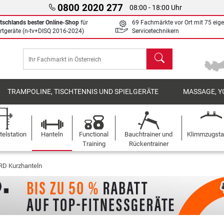
0800 2020 277
08:00 - 18:00 Uhr
tschlands bester Online-Shop
für
69 Fachmärkte vor Ort mit 75 eig
rtgeräte (n-tv+DISQ 2016-2024)
Servicetechnikern
Suchen
TRAMPOLINE, TISCHTENNIS UND SPIELGERÄTE
MASSAGE, Y
elstation
Hanteln
Functional
Bauchtrainer und
Klimmzugst
Training
Rückentrainer
D Kurzhanteln