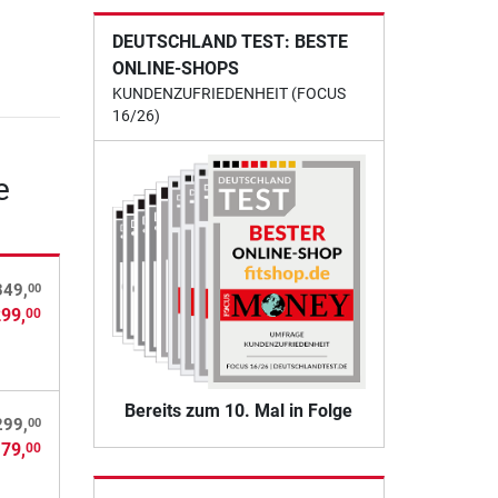
DEUTSCHLAND TEST: BESTE
ONLINE-SHOPS
KUNDENZUFRIEDENHEIT (FOCUS
16/26)
e
00
349,
299,
00
Bereits zum 10. Mal in Folge
00
299,
179,
00