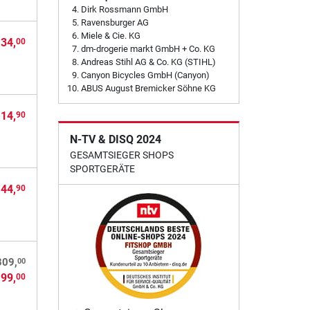
Dirk Rossmann GmbH
Ravensburger AG
Miele & Cie. KG
 34,
00
dm-drogerie markt GmbH + Co. KG
Andreas Stihl AG & Co. KG (STIHL)
Canyon Bicycles GmbH (Canyon)
ABUS August Bremicker Söhne KG
 14,
90
N-TV & DISQ 2024
GESAMTSIEGER SHOPS
SPORTGERÄTE
 44,
90
00
309,
199,
00