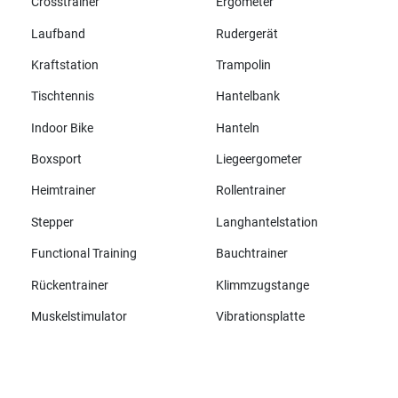
Crosstrainer
Ergometer
Laufband
Rudergerät
Kraftstation
Trampolin
Tischtennis
Hantelbank
Indoor Bike
Hanteln
Boxsport
Liegeergometer
Heimtrainer
Rollentrainer
Stepper
Langhantelstation
Functional Training
Bauchtrainer
Rückentrainer
Klimmzugstange
Muskelstimulator
Vibrationsplatte
Alle Marken