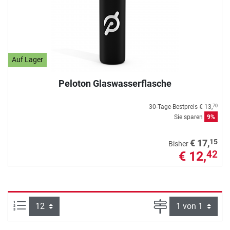
Auf Lager
Peloton Glaswasserflasche
30-Tage-Bestpreis
€ 13,
70
Sie sparen
9%
15
€ 17,
Bisher
€ 12,
42
Artikel pro Seite:
Seite