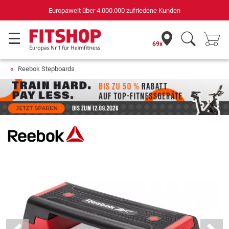
Deutschlands bester Online-Shop
für Sportgeräte (n-tv+DISQ 2016-2024)
69x
Reebok Stepboards