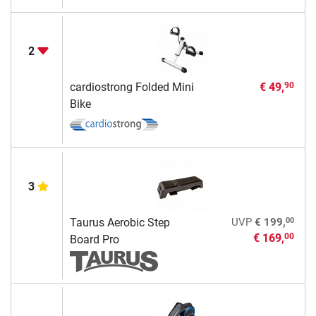
2
cardiostrong Folded Mini
€ 49,
90
Bike
3
00
Taurus Aerobic Step
UVP
€ 199,
€ 169,
00
Board Pro