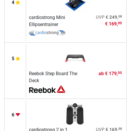
4
00
cardiostrong Mini
UVP
€ 249,
€ 169,
00
Ellipsentrainer
5
Reebok Step Board The
ab
€ 179,
00
Deck
6
00
cardiostrong 2 in 1
UVP
€ 169,