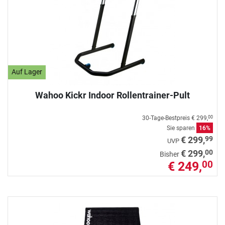
Auf Lager
Wahoo Kickr Indoor Rollentrainer-Pult
30-Tage-Bestpreis
€ 299,
00
Sie sparen
16%
99
€ 299,
UVP
00
€ 299,
Bisher
€ 249,
00