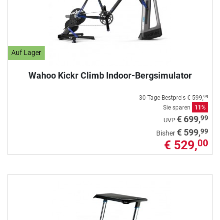
Auf Lager
Wahoo Kickr Climb Indoor-Bergsimulator
30-Tage-Bestpreis
€ 599,
99
Sie sparen
11%
99
€ 699,
UVP
99
€ 599,
Bisher
€ 529,
00