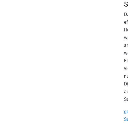
S
D
e
H
w
an
w
F
vi
n
D
au
S
g
S