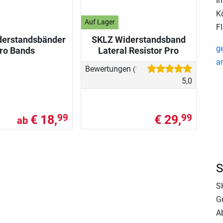
I
K
Auf Lager
Fl
derstandsbänder
SKLZ Widerstandsband
g
ro Bands
Lateral Resistor Pro
a
Bewertungen
(1)
5,0
€ 18,
€ 29,
99
99
ab
S
S
Gr
A