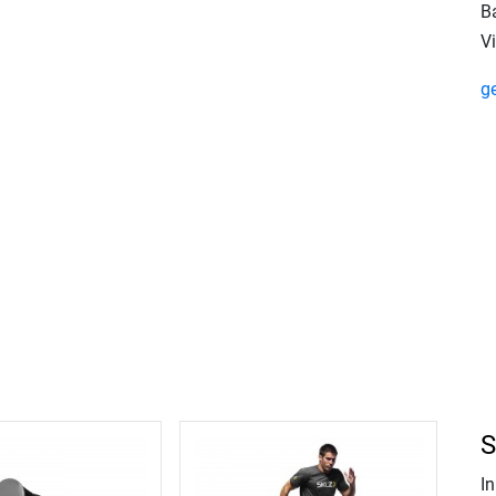
B
V
g
S
In