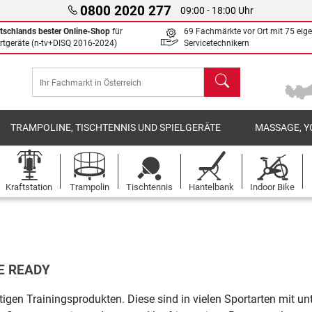
0800 2020 277
09:00 - 18:00 Uhr
tschlands bester Online-Shop
für
69 Fachmärkte vor Ort mit 75 eig
rtgeräte (n-tv+DISQ 2016-2024)
Servicetechnikern
Suchen
TRAMPOLINE, TISCHTENNIS UND SPIELGERÄTE
MASSAGE, Y
Kraftstation
Trampolin
Tischtennis
Hantelbank
Indoor Bike
E READY
itigen Trainingsprodukten. Diese sind in vielen Sportarten mit 