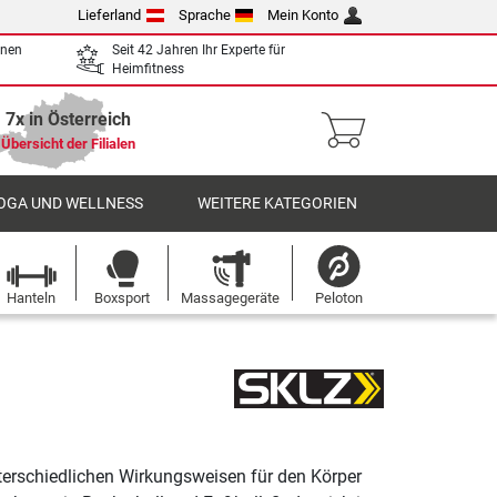
Lieferland
Sprache
Mein Konto
enen
Seit 42 Jahren Ihr Experte für
Heimfitness
7x in Österreich
Übersicht der Filialen
OGA UND WELLNESS
WEITERE KATEGORIEN
Hanteln
Boxsport
Massagegeräte
Peloton
unterschiedlichen Wirkungsweisen für den Körper