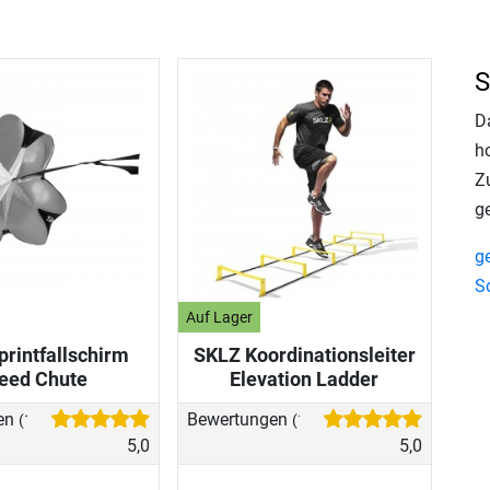
S
D
h
Z
g
g
S
Auf Lager
rintfallschirm
SKLZ Koordinationsleiter
eed Chute
Elevation Ladder
en
Bewertungen
(1)
(1)
5,0
5,0