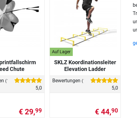
b
T
u
un
g
Auf Lager
rintfallschirm
SKLZ Koordinationsleiter
eed Chute
Elevation Ladder
en
Bewertungen
(1)
(1)
5,0
5,0
€ 29,
€ 44,
99
90