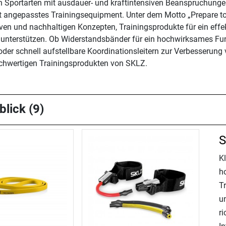
portarten mit ausdauer- und kraftintensiven Beanspruchungen 
t angepasstes Trainingsequipment. Unter dem Motto „Prepare to
en und nachhaltigen Konzepten, Trainingsprodukte für ein effekt
nterstützen. Ob Widerstandsbänder für ein hochwirksames Func
der schnell aufstellbare Koordinationsleitern zur Verbesserung 
ochwertigen Trainingsprodukten von SKLZ.
blick (9)
S
K
ho
Tr
u
ri