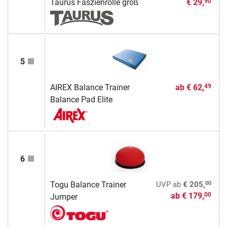
Taurus Faszienrolle groß
€ 29,
90
5
AIREX Balance Trainer
ab
€ 62,
49
Balance Pad Elite
6
00
Togu Balance Trainer
UVP
ab
€ 205,
ab
€ 179,
00
Jumper