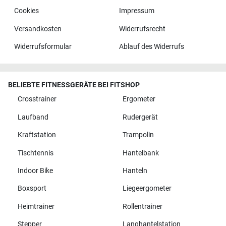
Cookies
Impressum
Versandkosten
Widerrufsrecht
Widerrufsformular
Ablauf des Widerrufs
BELIEBTE FITNESSGERÄTE BEI FITSHOP
Crosstrainer
Ergometer
Laufband
Rudergerät
Kraftstation
Trampolin
Tischtennis
Hantelbank
Indoor Bike
Hanteln
Boxsport
Liegeergometer
Heimtrainer
Rollentrainer
Stepper
Langhantelstation