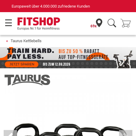
Deutschlands bester Online-Shop
für Sportgeräte (n-tv+DISQ 2016-2024)
69x
Taurus Kettlebells