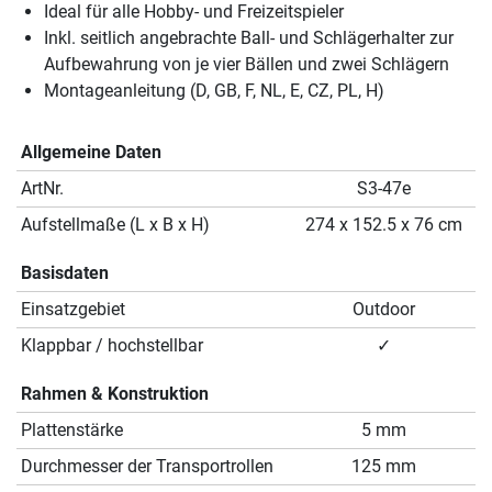
Ideal für alle Hobby- und Freizeitspieler
Inkl. seitlich angebrachte Ball- und Schlägerhalter zur
Aufbewahrung von je vier Bällen und zwei Schlägern
Montageanleitung (D, GB, F, NL, E, CZ, PL, H)
Allgemeine Daten
ArtNr.
S3-47e
Aufstellmaße (L x B x H)
274 x 152.5 x 76 cm
Basisdaten
Einsatzgebiet
Outdoor
Klappbar / hochstellbar
✓
Rahmen & Konstruktion
Plattenstärke
5 mm
Durchmesser der Transportrollen
125 mm