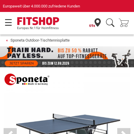
Deutschlands bester Online-Shop
für Sportgeräte (n-tv+DISQ 2016-2024)
69x
Sponeta Outdoor-Tischtennisplatte