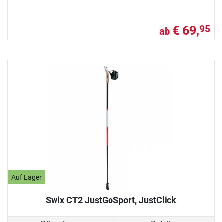
€ 69,
95
ab
Auf Lager
Swix CT2 JustGoSport, JustClick