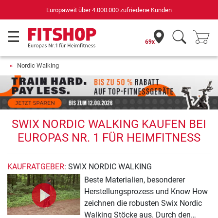
Europaweit über 4.000.000 zufriedene Kunden
69x
Nordic Walking
SWIX NORDIC WALKING KAUFEN BEI
EUROPAS NR. 1 FÜR HEIMFITNESS
KAUFRATGEBER
: SWIX NORDIC WALKING
Beste Materialien, besonderer
Herstellungsprozess und Know How
zeichnen die robusten Swix Nordic
Walking Stöcke aus. Durch den