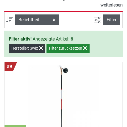
Carbon-Schaft sind die Swix Nordic
weiterlesen
Walking Stöcke besonders leicht. Der
angenehme Naturkork-Griff, die
Ansicht filte
Sortierung
Filter
bequeme JustClick Schlaufe und die
praktische Twist & Go Spitze
Filter aktiv!
Angezeigte Artikel:
6
machen die Swix Stöcke zu einem
perfekten Walkingpartner.
Hersteller: Swix
Filter zurücksetzen
#9