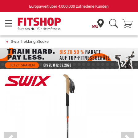
Deutschlands bester Online-Shop
für Sportgeräte (n-tv+DISQ 2016-2024)
69x
Swix Trekking Stöcke