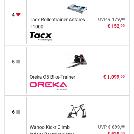
4
00
Tacx Rollentrainer Antares
UVP
€ 179,
€ 152,
00
T1000
5
Oreka O5 Bike-Trainer
€ 1.099,
00
6
99
Wahoo Kickr Climb
UVP
€ 699,
€ 529,
00