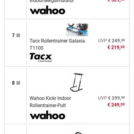
Indoor-Bergsimulator
7
00
Tacx Rollentrainer Galaxia
UVP
€ 249,
€ 219,
00
T1100
8
99
Wahoo Kickr Indoor
UVP
€ 299,
€ 249,
00
Rollentrainer-Pult