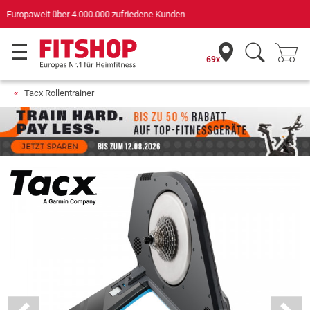
Deutschlands bester Online-Shop
für Sportgeräte (n-tv+DISQ 2016-2024)
69x
Tacx Rollentrainer