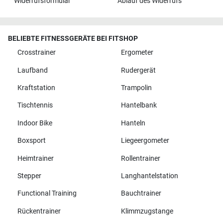
Widerrufsformular
Ablauf des Widerrufs
BELIEBTE FITNESSGERÄTE BEI FITSHOP
Crosstrainer
Ergometer
Laufband
Rudergerät
Kraftstation
Trampolin
Tischtennis
Hantelbank
Indoor Bike
Hanteln
Boxsport
Liegeergometer
Heimtrainer
Rollentrainer
Stepper
Langhantelstation
Functional Training
Bauchtrainer
Rückentrainer
Klimmzugstange