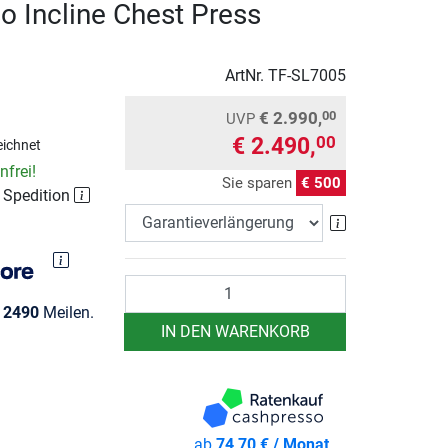
so Incline Chest Press
ArtNr.
TF-SL7005
€ 2.990,
00
UVP
€ 2.490,
00
ichnet
frei!
Sie sparen
€ 500
r Spedition
Garantieverlä
Anzahl
e
2490
Meilen.
IN DEN WARENKORB
ab
74,70 € / Monat