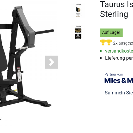
Taurus I
Sterling
Auf Lager
2x ausgeze
versandkosten
Lieferung pe
Next
Sammeln Si