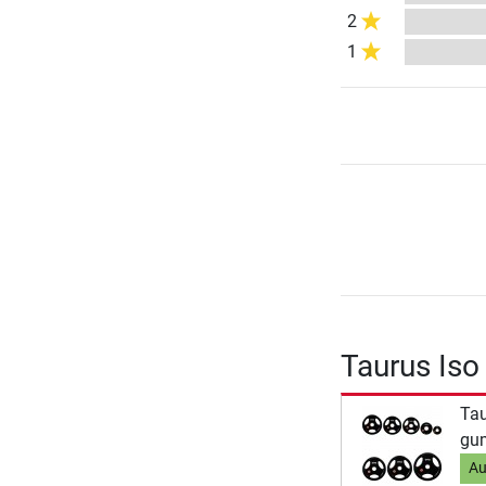
2
1
Taurus Iso
Tau
gum
Au