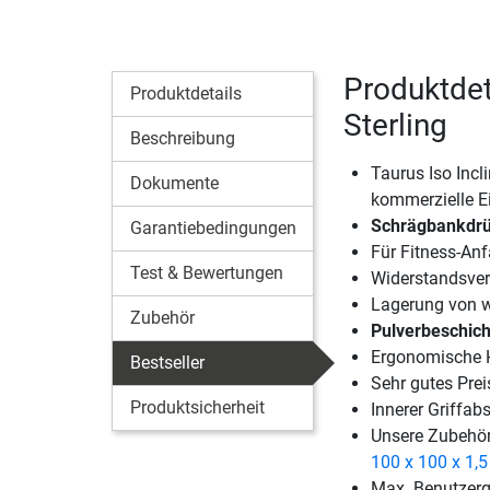
Produktdet
Produktdetails
Sterling
Beschreibung
Taurus Iso Incl
Dokumente
kommerzielle E
Schrägbankdrüc
Garantiebedingungen
Für Fitness-Anf
Test & Bewertungen
Widerstandsver
Lagerung von w
Zubehör
Pulverbeschich
Ergonomische H
Bestseller
Sehr gutes Prei
Produktsicherheit
Innerer Griffab
Unsere Zubehör
100 x 100 x 1,
Max. Benutzerg