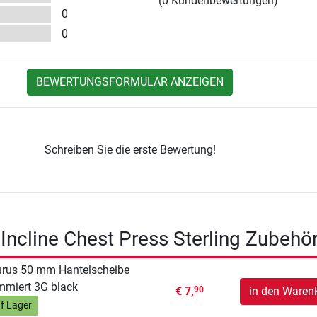
(0 Kundenbewertungen)
0
0
BEWERTUNGSFORMULAR ANZEIGEN
Schreiben Sie die erste Bewertung!
 Incline Chest Press Sterling Zubehö
rus 50 mm Hantelscheibe
miert 3G black
€ 7,
in den Waren
90
f Lager