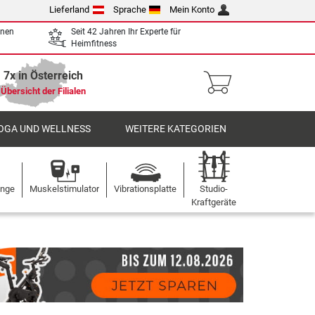
Lieferland
Sprache
Mein Konto
enen
Seit 42 Jahren Ihr Experte für
Heimfitness
7x in Österreich
Übersicht der Filialen
OGA UND WELLNESS
WEITERE KATEGORIEN
ange
Muskelstimulator
Vibrationsplatte
Studio-
Kraftgeräte