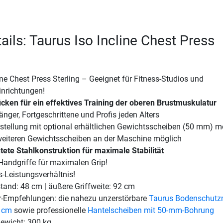
ails: Taurus Iso Incline Chest Press
ine Chest Press Sterling – Geeignet für Fitness-Studios und
inrichtungen!
ken für ein effektives Training der oberen Brustmuskulatur
änger, Fortgeschrittene und Profis jeden Alters
stellung mit optional erhältlichen Gewichtsscheiben (50 mm) m
eiteren Gewichtsscheiben an der Maschine möglich
tete Stahlkonstruktion für maximale Stabilität
andgriffe für maximalen Grip!
s-Leistungsverhältnis!
stand: 48 cm | äußere Griffweite: 92 cm
-Empfehlungen: die nahezu unzerstörbare
Taurus Bodenschutz
5 cm
sowie professionelle
Hantelscheiben mit 50-mm-Bohrung
ewicht: 300 kg