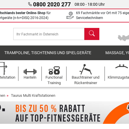
0800 2020 277
08:00 - 18:00 Uhr
tschlands bester Online-Shop
für
69 Fachmärkte vor Ort mit 75 eig
rtgeräte (n-tv+DISQ 2016-2024)
Servicetechnikern
Suchen
TRAMPOLINE, TISCHTENNIS UND SPIELGERÄTE
MASSAGE, Y
elstation
Hanteln
Functional
Bauchtrainer und
Klimmzugst
Training
Rückentrainer
onen
Taurus Multi Kraftstationen