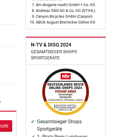
dm-drogerie markt GmbH + Co. KG
Andreas Stihl AG & Co. KG (STIHL)
Canyon Bicycles GmbH (Canyon)
ABUS August Bremicker Söhne KG
N-TV & DISQ 2024
GESAMTSIEGER SHOPS
SPORTGERÄTE
r
Gesamtsieger Shops
korb
Sportgeräte
1. Platz Preis-Leistungs-