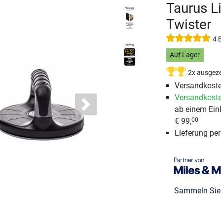
Taurus L
Twister
4 
Auf Lager
2x ausgeze
Versandkoste
Versandkoste
ab einem Ein
Next
€ 99,
00
Lieferung pe
Sammeln Si