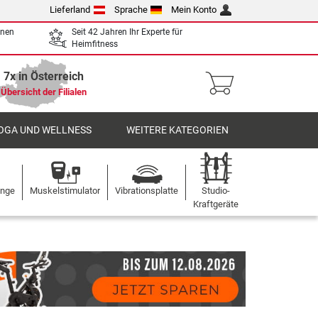
Lieferland
Sprache
Mein Konto
enen
Seit 42 Jahren Ihr Experte für
Heimfitness
7x in Österreich
Übersicht der Filialen
OGA UND WELLNESS
WEITERE KATEGORIEN
ange
Muskelstimulator
Vibrationsplatte
Studio-
Kraftgeräte