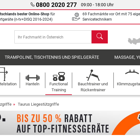
0800 2020 277
09:00 - 18:00 Uhr
tschlands bester Online-Shop
für
69 Fachmärkte vor Ort mit 75 eig
rtgeräte (n-tv+DISQ 2016-2024)
Servicetechnikern
Suchen
TRAMPOLINE, TISCHTENNIS UND SPIELGERÄTE
MASSAGE, Y
elstation
Hanteln
Functional
Bauchtrainer und
Klimmzugst
Training
Rückentrainer
zgriffe
Taurus Liegestützgriffe