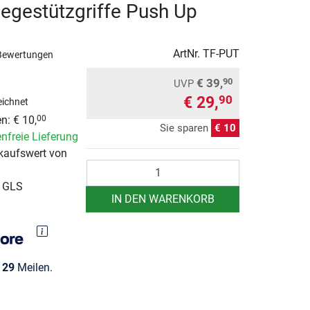
iegestützgriffe Push Up
ArtNr.
TF-PUT
Bewertungen
€ 39,
90
UVP
€ 29,
90
ichnet
n: € 10,
00
Sie sparen
€ 10
nfreie Lieferung
kaufswert von
Anzahl
r GLS
IN DEN WARENKORB
e
29
Meilen.