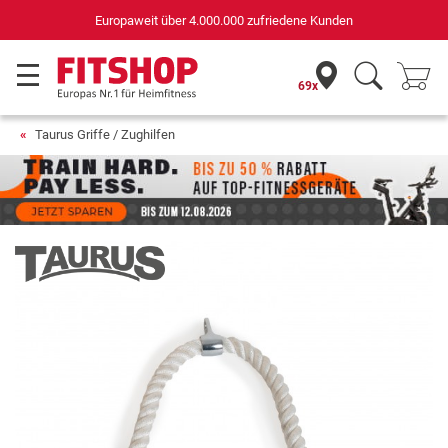
Deutschlands bester Online-Shop
für Sportgeräte (n-tv+DISQ 2016-2024)
69x
Taurus Griffe / Zughilfen