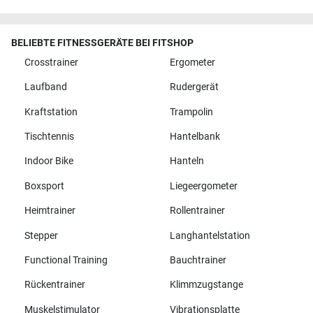
BELIEBTE FITNESSGERÄTE BEI FITSHOP
Crosstrainer
Ergometer
Laufband
Rudergerät
Kraftstation
Trampolin
Tischtennis
Hantelbank
Indoor Bike
Hanteln
Boxsport
Liegeergometer
Heimtrainer
Rollentrainer
Stepper
Langhantelstation
Functional Training
Bauchtrainer
Rückentrainer
Klimmzugstange
Muskelstimulator
Vibrationsplatte