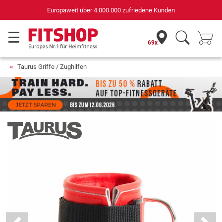
Deutschlands bester Online-Shop
für Sportgeräte (n-tv+DISQ 2016-2024)
69x
Taurus Griffe / Zughilfen